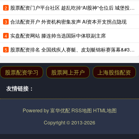
股票配资门户平台社区 趁乱吃掉“AI股神”仓位后 城堡投资7月收益率创多年来最佳
2
合法配资开户 外资机构密集发声 AI资本开支拐点隐现
3
实盘配资网站 滕连帅当选国际中体联副主席
4
股票配资排名 全国残疾人赛艇、皮划艇锦标赛落幕&#32;云南队斩获9金1银1铜
5
股票配资学习
股票网上开户
上海股指配资
友情链接：
Powered by
富华优配
RSS地图
HTML地图
Copyright
© 2013-2026