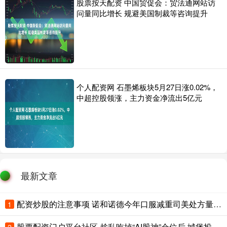
股票按天配资 中国贸促会：贸法通网站访
问量同比增长 规避美国制裁等咨询提升
个人配资网 石墨烯板块5月27日涨0.02%，
中超控股领涨，主力资金净流出5亿元
最新文章
配资炒股的注意事项 诺和诺德今年口服减重司美处方量超500万张 上调全年业绩指引
1
股票配资门户平台社区 趁乱吃掉“AI股神”仓位后 城堡投资7月收益率创多年来最佳