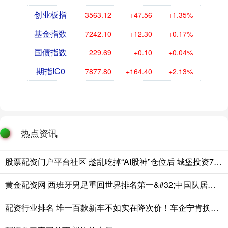
创业板指
3563.12
+47.56
+1.35%
基金指数
7242.10
+12.30
+0.17%
国债指数
229.69
+0.10
+0.04%
期指IC0
7877.80
+164.40
+2.13%
热点资讯
股票配资门户平台社区 趁乱吃掉“AI股神”仓位后 城堡投资7月收益率创多年来最佳
黄金配资网 西班牙男足重回世界排名第一&#32;中国队居第91位
配资行业排名 堆一百款新车不如实在降次价！车企宁肯换壳，也不给消费者让利